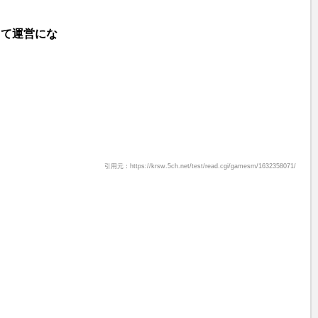
くて運営にな
引用元：https://krsw.5ch.net/test/read.cgi/gamesm/1632358071/