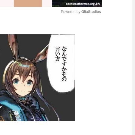
Powered by 
GliaStudios
M
u
t
e