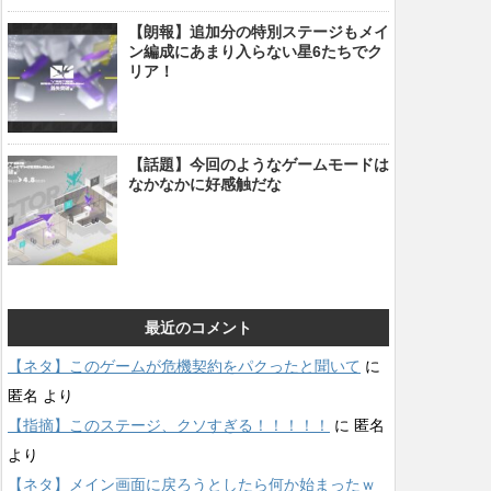
【朗報】追加分の特別ステージもメイ
ン編成にあまり入らない星6たちでク
リア！
【話題】今回のようなゲームモードは
なかなかに好感触だな
最近のコメント
【ネタ】このゲームが危機契約をパクったと聞いて
に
匿名
より
【指摘】このステージ、クソすぎる！！！！！
に
匿名
より
【ネタ】メイン画面に戻ろうとしたら何か始まったｗ