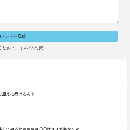
ください。（スパム対策）
ら迎えに行けるん？
略してやるかｗｗｗ⇒〇〇はメスガキか？ｗ