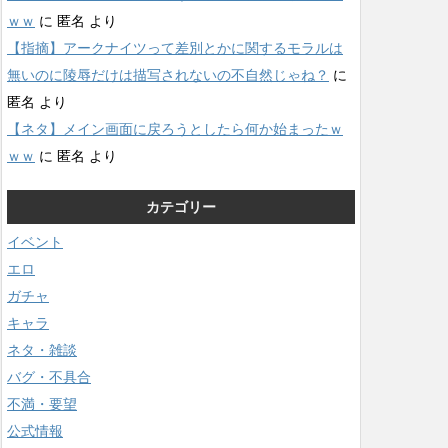
ｗｗ
に
匿名
より
【指摘】アークナイツって差別とかに関するモラルは
無いのに陵辱だけは描写されないの不自然じゃね？
に
匿名
より
【ネタ】メイン画面に戻ろうとしたら何か始まったｗ
ｗｗ
に
匿名
より
カテゴリー
イベント
エロ
ガチャ
キャラ
ネタ・雑談
バグ・不具合
不満・要望
公式情報