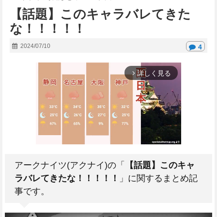
【話題】このキャラバレてきた
な！！！！！
2024/07/10
4
詳しく見る
arrow_forward_ios
アークナイツ(アクナイ)の「
【話題】このキャ
M
ラバレてきたな！！！！！
」に関するまとめ記
u
事です。
t
e