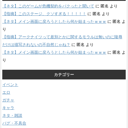
【ネタ】このゲームが危機契約をパクったと聞いて
に
匿名
より
【指摘】このステージ、クソすぎる！！！！！
に
匿名
より
【ネタ】メイン画面に戻ろうとしたら何か始まったｗｗｗ
に
匿名
よ
り
【指摘】アークナイツって差別とかに関するモラルは無いのに陵辱
だけは描写されないの不自然じゃね？
に
匿名
より
【ネタ】メイン画面に戻ろうとしたら何か始まったｗｗｗ
に
匿名
よ
り
カテゴリー
イベント
エロ
ガチャ
キャラ
ネタ・雑談
バグ・不具合