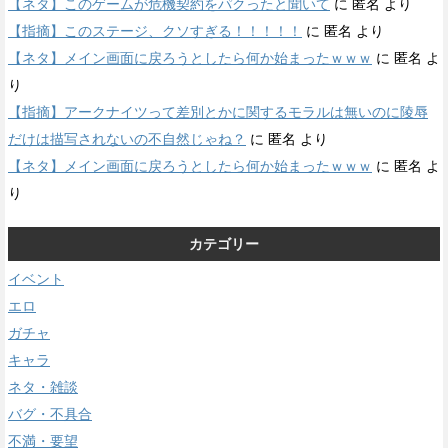
【ネタ】このゲームが危機契約をパクったと聞いて
に
匿名
より
【指摘】このステージ、クソすぎる！！！！！
に
匿名
より
【ネタ】メイン画面に戻ろうとしたら何か始まったｗｗｗ
に
匿名
よ
り
【指摘】アークナイツって差別とかに関するモラルは無いのに陵辱
だけは描写されないの不自然じゃね？
に
匿名
より
【ネタ】メイン画面に戻ろうとしたら何か始まったｗｗｗ
に
匿名
よ
り
カテゴリー
イベント
エロ
ガチャ
キャラ
ネタ・雑談
バグ・不具合
不満・要望