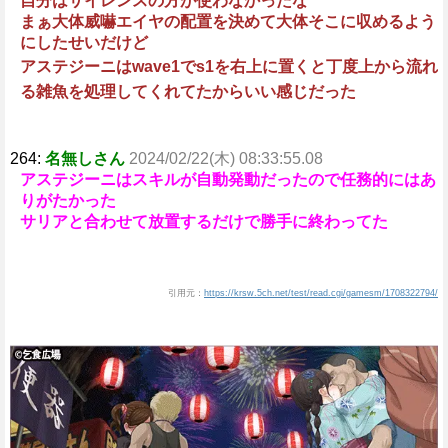
自分はサイレンスの方が使わなかったな
まぁ大体威嚇エイヤの配置を決めて大体そこに収めるよう
にしたせいだけど
アステジーニはwave1でs1を右上に置くと丁度上から流れ
る雑魚を処理してくれてたからいい感じだった
264:
名無しさん
2024/02/22(木) 08:33:55.08
アステジーニはスキルが自動発動だったので任務的にはあ
りがたかった
サリアと合わせて放置するだけで勝手に終わってた
引用元：
https://krsw.5ch.net/test/read.cgi/gamesm/1708322794/