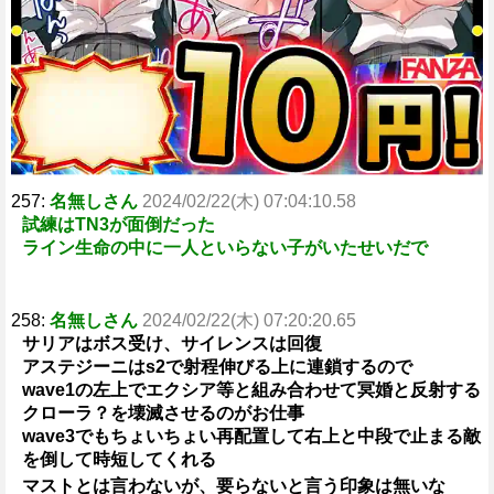
257:
名無しさん
2024/02/22(木) 07:04:10.58
試練はTN3が面倒だった
ライン生命の中に一人といらない子がいたせいだで
258:
名無しさん
2024/02/22(木) 07:20:20.65
サリアはボス受け、サイレンスは回復
アステジーニはs2で射程伸びる上に連鎖するので
wave1の左上でエクシア等と組み合わせて冥婚と反射する
クローラ？を壊滅させるのがお仕事
wave3でもちょいちょい再配置して右上と中段で止まる敵
を倒して時短してくれる
マストとは言わないが、要らないと言う印象は無いな