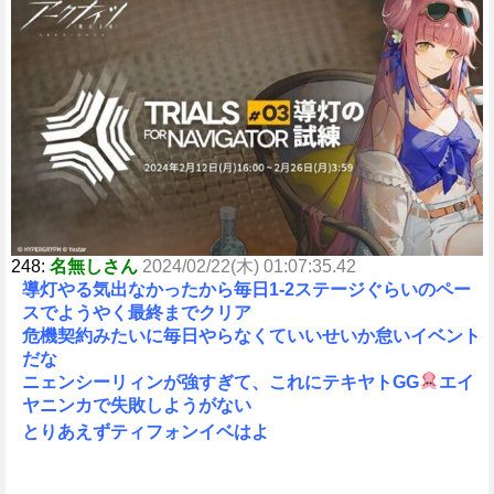
248:
名無しさん
2024/02/22(木) 01:07:35.42
導灯やる気出なかったから毎日1-2ステージぐらいのペー
スでようやく最終までクリア
危機契約みたいに毎日やらなくていいせいか怠いイベント
だな
ニェンシーリィンが強すぎて、これにテキヤトGG
エイ
ヤニンカで失敗しようがない
とりあえずティフォンイベはよ