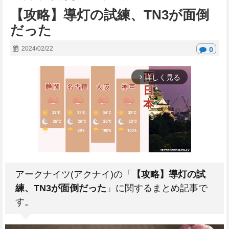
【攻略】導灯の試練、TN3が面倒
だった
2024/02/22
0
詳しく見る
arrow_forward_ios
アークナイツ(アクナイ)の「
【攻略】導灯の試
M
練、TN3が面倒だった
」に関するまとめ記事で
u
す。
t
e